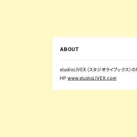
ABOUT
studioLIVEX（スタジオライブッ
HP
www.studioLIVEX.com